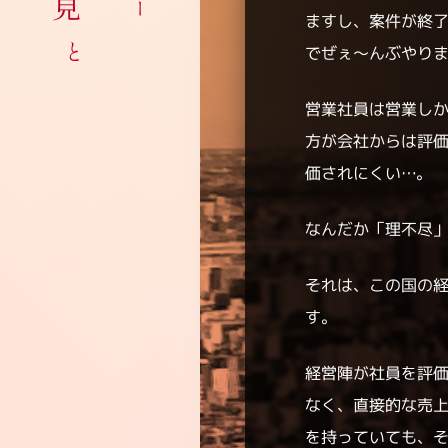
ますし、案件が終
でぜぇ～んぶやり
営業社員は営業し
方が会社からは評
価されにくい…。
なんだか「理不尽
それは、この国の
す。
経営陣が社員を評
なく、直接的な売
を持っていても、