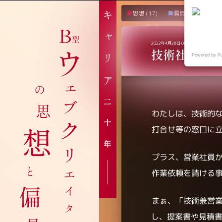
思想
(17)
偏見
(12)
愚
2022年4月28日 08:49
技術社員が
Powered by P
わたしは、技術的
打合せ等の窓口に
プラス、営業社員
作業依頼を請ける
まぁ、「技術兼営
し、提案書や見積