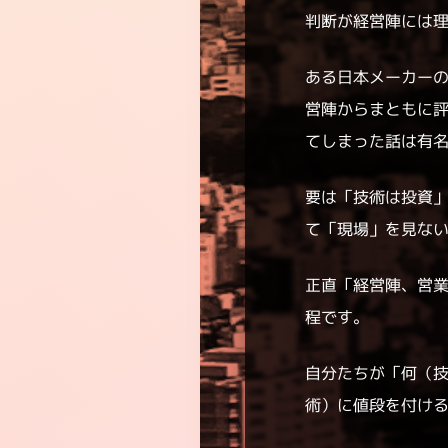
判断が経営陣には
ある日本メーカー
営陣からまともに
てしまった話は有
要は「技術は投資
て「現場」を見な
正直「経営陣、営
程です。
自分たちが「何（
術）に値段を付け