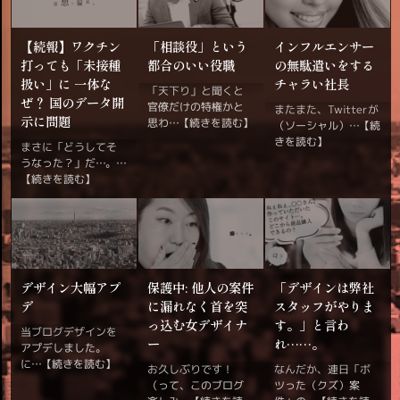
【続報】ワクチン
「相談役」という
インフルエンサー
打っても「未接種
都合のいい役職
の無駄遣いをする
扱い」に 一体な
チャラい社長
「天下り」と聞くと
ぜ？ 国のデータ開
官僚だけの特権かと
またまた、Twitterが
示に問題
思わ…
【続きを読む】
（ソーシャル）…
【続
きを読む】
まさに「どうしてそ
うなった？」だ…。…
【続きを読む】
デザイン大幅アプ
保護中: 他人の案件
「デザインは弊社
デ
に漏れなく首を突
スタッフがやりま
っ込む女デザイナ
す。」と言わ
当ブログデザインを
ー
れ……。
アプデしました。
に…
【続きを読む】
お久しぶりです！
なんだか、連日「ボ
（って、このブログ
ツった（クズ）案