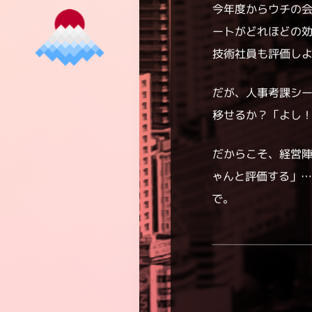
今年度からウチの
ートがどれほどの
技術社員も評価し
だが、人事考課シ
移せるか？「よし
だからこそ、経営
ゃんと評価する」
で。