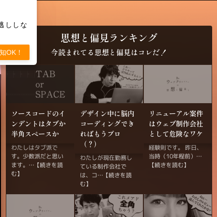
逃ししな
思想と偏見ランキング
今読まれてる思想と偏見はコレだ！
知OK！
ソースコードのイ
デザイン中に脳内
リニューアル案件
ンデントはタブか
コーディングでき
はウェブ制作会社
半角スペースか
ればもうプロ
として危険なワケ
（？）
経験則です。 昨日、
わたしはタブ派で
す。少数派だと思い
当時（10年程前）…
わたしが現在勤務し
ます。…
【続きを読む】
【続きを読
ている制作会社で
む】
は、コ…
【続きを読
む】