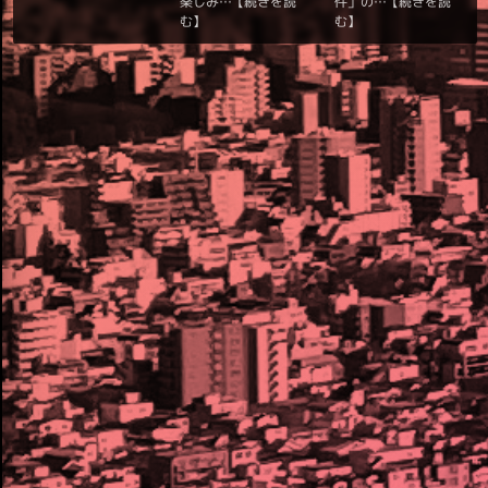
楽しみ…
件」の…
【続きを読
【続きを読
む】
む】