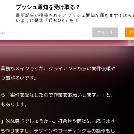
プッシュ通知を受け取る？
痴
(11)
未分類
(7)
最新記事が投稿されるとプッシュ通知が届きます！読み
いように是非「通知OK」を！
会社から評価されない理由
ウザい！
通
ush7
な業務がメインですが、クライアントからの案件依頼や
立つ事が多いです。
から「案件を受注したので作業をお願いします。」と、
事もあります。
業」的な感じでしょうか…。打合せや商談にも応じます
書も作りますし、デザインやコーディング等の制作もし