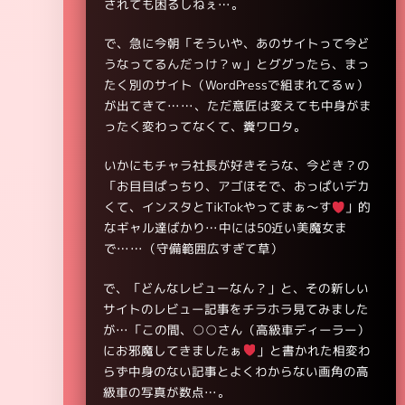
されても困るしねぇ…。
で、急に今朝「そういや、あのサイトって今ど
うなってるんだっけ？ｗ」とググったら、まっ
たく別のサイト（WordPressで組まれてるｗ）
が出てきて……、ただ意匠は変えても中身がま
ったく変わってなくて、糞ワロタ。
いかにもチャラ社長が好きそうな、今どき？の
「お目目ぱっちり、アゴほそで、おっぱいデカ
くて、インスタとTikTokやってまぁ～す
」的
なギャル達ばかり…中には50近い美魔女ま
で……（守備範囲広すぎて草）
で、「どんなレビューなん？」と、その新しい
サイトのレビュー記事をチラホラ見てみました
が…「この間、○○さん（高級車ディーラー）
にお邪魔してきましたぁ
」と書かれた相変わ
らず中身のない記事とよくわからない画角の高
級車の写真が数点…。