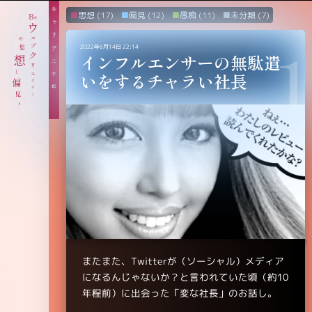
思想
(17)
偏見
(12)
愚痴
(11)
未分類
(7)
2022年6月14日 22:14
インフルエンサーの無駄遣
いをするチャラい社長
またまた、Twitterが（ソーシャル）メディア
になるんじゃないか？と言われていた頃（約10
年程前）に出会った「変な社長」のお話し。