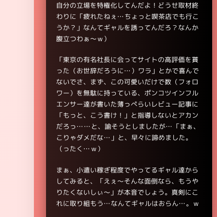
自分の立場を特権化してんだよ！どうせ取材終
わりに「疲れたねぇ…ちょっと喫茶店でも行こ
うか？」なんてギャルを誘ってんだろ？なんか
腹立つわぁ～ｗ）
「東京の有名社長に会ってサイトの高評価を貰
った（お世辞だろうに…）ワラ」とかで喜んで
ないでさ、まず、この可愛いだけで数（フォロ
ワー）を無駄に持っている、ポンコツインフル
エンサー達が書いた薄っぺらいレビュー記事に
「もっと、こう書け！」と指導しないとアカン
だろっ……と、諭そうとしましたが…「まぁ、
こりゃダメだな…」と、早々に諦めました。
（ったく…ｗ）
まぁ、小遣い稼ぎ程度でやってるギャル達から
してみると、「えぇ～そんな面倒なら、もうや
りたくないしぃ～」が本音でしょう。真剣にこ
れに取り組もう…なんてギャルはおらん…。ｗ