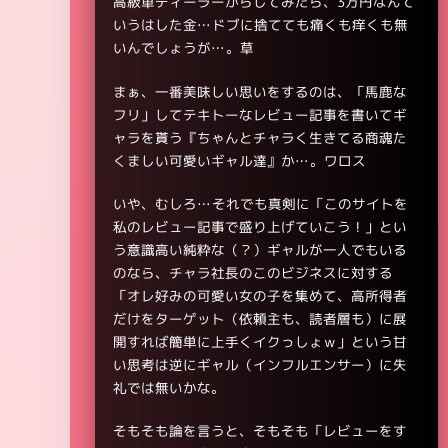
高級車ディーラーからしてみたら、3万円なんて
いうはした金…ドブに捨てても痛くも痒くも無
いんでしょうが…。草
まぁ、一番美味しい思いをするのは、「馬鹿な
フリ」してテキトーなレビュー記事を書いてギ
ャラを貰う『ちゃんとチャラく生きてる商魂た
くましい可愛いギャル達』か…。ワロス
いや、むしろ…それでも真剣に「このサイトを
私のレビュー記事で盛り上げていこう！」とい
う意識高い純粋な（？）ギャルが一人でもいる
のなら、チャラ社長のこのビジネスに対する
「オレ好みの可愛い女の子を集めて、高所得者
だけをターゲット（依頼主も、読者層も）に展
開すれば簡単に上手くイクっしょｗ」という甘
い思考は逆にギャル（インフルエンサー）に失
礼では無いかな。
そもそも論を言うと、そもそも「レビューをす