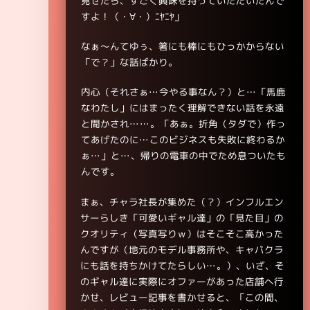
見せたら、すごく興味を持っていただいたんで
すよ！（・∀・）ﾆﾔﾆﾔ」
なぁ～んてゆぅ、箸にも棒にもひっかからない
「で？」な話ばかり。
内心（それさぁ…今やる事なん？）と…「馬鹿
なわたし」にはまったく理解できない話を永遠
と聞かされ……。「あぁ。折角（タダで）作っ
てあげたのに…このビジネスも失敗に終わるか
ぁ…」と…、帰りの電車の中でため息ついたも
んです。
まぁ、チャラ社長が集めた（？）インフルエン
サーらしき「可愛いギャル達」の「見た目」の
クオリティ（写真写りｗ）はそこそこ高かった
んですが（地元のモデル事務所や、キャバクラ
にも話を持ちかけてたらしい…。）、いざ、そ
のギャル達に実際にオファーがあった店舗へ行
かせ、レビュー記事を書かせると、「この間、