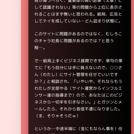
容が薄っぺらく、重要度の高い記事（文章）と
して認識されない」等の問題から上位に表示さ
れることはまず無いと思われる。結局、広告と
してテイを成していない…どん詰まり状態に。
このサイトに問題があるのではなく、むしろこ
のチャラ社長に問題があるのでは？と思う
程…。
で…結局上手くビジネス展開できず、挙句の果
てに「もう自分には手に負えないので、○○さ
ん（わたし）にサイト管理を任せていいです
か？」と相談され、「いやいや、それならもう
わたしが全部やる（サイト運営からインフルエ
ンサー達の指導まで）ので、あなたはこのビジ
ネスから一切手を引きなさい。」とガツンとメ
ールしたら、それから音信不通になりました。
（ま、そりゃそうだｗ）
というか…中途半端に（金にもならん事を）任