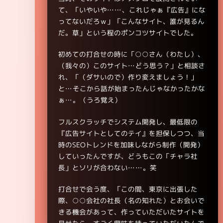
て、「いやいや……、これじゃぁ『広告』にな
ってないだろｗ」「こんなサイト、誰が見るん
だ。草」という程のポンコツサイトでした。
初めての打合せの時に「○○さん（わたし）、
（我々の）このサイト…どう思う？」と相談さ
れ、「（ダサいので）作り変えましょう！」
と…そこから話が始まったんじゃなかったかな
ぁ…。（うろ覚え）
フルスクラッチでシステム開発し、最低限の
『広告サイトとしてのテイ』を担保しつつ、当
時のSEOトレンドを加味しながら制作（開発）
していったんですが、どうもこの「チャラ社
長」とソリが合わない……。笑
打合せで会う度、「この間、東京に出張した
際、○○会社の社長（名の知れた）とお会いで
きる機会があって、作っていただいたサイトを