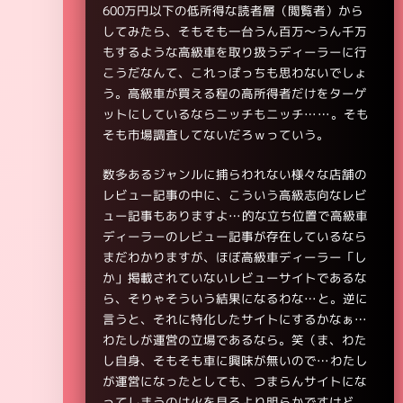
600万円以下の低所得な読者層（閲覧者）から
してみたら、そもそも一台うん百万～うん千万
もするような高級車を取り扱うディーラーに行
こうだなんて、これっぽっちも思わないでしょ
う。高級車が買える程の高所得者だけをターゲ
ットにしているならニッチもニッチ……。そも
そも市場調査してないだろｗっていう。
数多あるジャンルに捕らわれない様々な店舗の
レビュー記事の中に、こういう高級志向なレビ
ュー記事もありますよ…的な立ち位置で高級車
ディーラーのレビュー記事が存在しているなら
まだわかりますが、ほぼ高級車ディーラー「し
か」掲載されていないレビューサイトであるな
ら、そりゃそういう結果になるわな…と。逆に
言うと、それに特化したサイトにするかなぁ…
わたしが運営の立場であるなら。笑（ま、わた
し自身、そもそも車に興味が無いので…わたし
が運営になったとしても、つまらんサイトにな
ってしまうのは火を見るより明らかですけど。