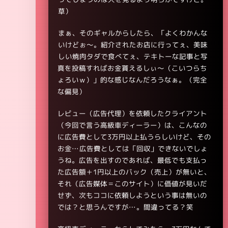
草）
まぁ、そのギャルからしたら、「よくわかんな
いけどぉ～。紹介されたお店に行ってぇ、美味
しい焼肉タダで食べてぇ、テキトーな記事と写
真を投稿すればお金貰えるしぃ～（こいつらち
ょろいｗ）」的な感じなんだろうなぁ。（完全
な偏見）
レビュー（広告代理）を依頼したクライアント
（今回で言う高級車ディーラー）は、こんなの
に広告費として3万円以上払うらしいけど、その
お金…広告費としては「回収」できないでしょ
うね。広告を出すのであれば、最低でも支払っ
た広告額＋1円以上のバック（売上）が無いと、
それ（広告媒体＝このサイト）に価値が見いだ
せず、次もココに依頼しようという事は無いの
では？と思うんですが…。間違ってる？笑