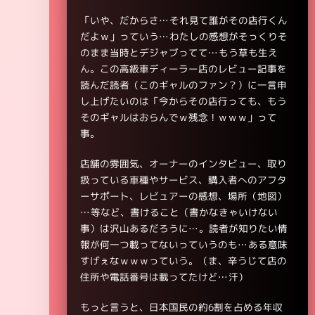
「いや、だからさ…それ見て誰がその店行くん
だよｗ」っていう…わたしの感想がそっくりそ
のまま当時とデジャブってて…もう草も生え
ん。この高級車ディーラー店のレビュー記事を
読んだ読者（このギャルのファン？）に一言申
し上げたいのは「今からその店行っても、もう
そのギャルはおらんでｗ残念！ｗｗｗ」って
事。
店舗の雰囲気、オーナーのインタビュー、取り
扱っている車種やサービス、購入者へのアフタ
ーサポート、レビュアーの感想、場所（地図）
…等など、書けること（書かなきゃいけない
事）は沢山あるだろうに…。読者が知りたい情
報が何一つ載ってないっていうのも…ある意味
すげぇなｗｗｗっていう。（ま、辛うじて店の
住所や電話番号は載ってたけど…汗）
もっと言うと、日本国民の約6割を占める年収