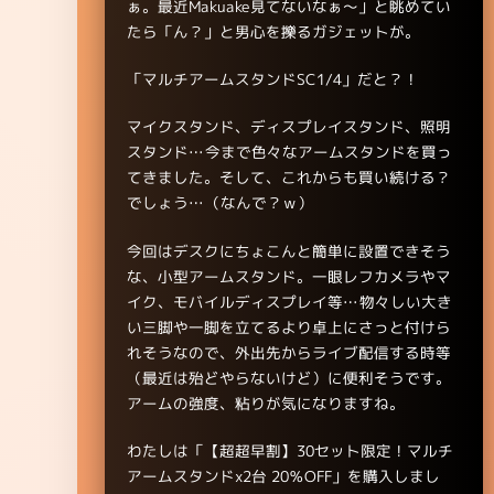
ぁ。最近Makuake見てないなぁ～」と眺めてい
たら「ん？」と男心を擽るガジェットが。
「マルチアームスタンドSC1/4」だと？！
マイクスタンド、ディスプレイスタンド、照明
スタンド…今まで色々なアームスタンドを買っ
てきました。そして、これからも買い続ける？
でしょう…（なんで？ｗ）
今回はデスクにちょこんと簡単に設置できそう
な、小型アームスタンド。一眼レフカメラやマ
イク、モバイルディスプレイ等…物々しい大き
い三脚や一脚を立てるより卓上にさっと付けら
れそうなので、外出先からライブ配信する時等
（最近は殆どやらないけど）に便利そうです。
アームの強度、粘りが気になりますね。
わたしは「【超超早割】30セット限定！マルチ
アームスタンドx2台 20％OFF」を購入しまし