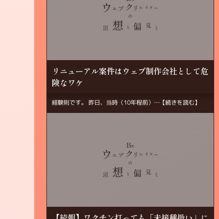
リニューアル案件はウェブ制作会社として危
険なワケ
経験則です。 昨日、当時（10年程前）…
【続きを読む】
【続報】ワクチン打っても「未接種扱い」に