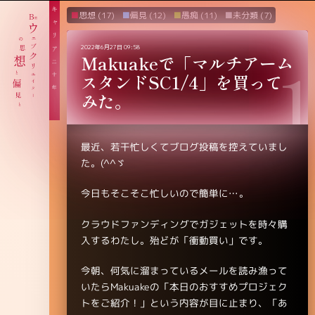
思想
(17)
偏見
(12)
愚痴
(11)
未分類
(7)
2022年6月27日 09:58
Makuakeで「マルチアーム
スタンドSC1/4」を買って
みた。
最近、若干忙しくてブログ投稿を控えていまし
た。(^^ゞ
今日もそこそこ忙しいので簡単に…。
クラウドファンディングでガジェットを時々購
入するわたし。殆どが「衝動買い」です。
今朝、何気に溜まっているメールを読み漁って
いたらMakuakeの「本日のおすすめプロジェク
トをご紹介！」という内容が目に止まり、「あ