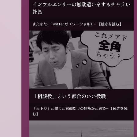
インフルエンサーの無駄遣いをするチャラい
社長
またまた、Twitterが（ソーシャル）…
【続きを読む】
「相談役」という都合のいい役職
「天下り」と聞くと官僚だけの特権かと思わ…
【続きを読
む】