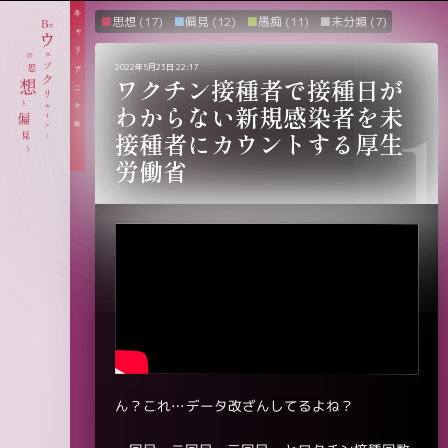
思想
(17)
偏見
(12)
愚痴
(11)
未分類
(7)
2022年5月23日 22:17
ワクチン接種者で接種日が
わからない新規感染者を未
接種者にカウントする厚生
労働省
ん？これ…データ改ざんしてるよね？