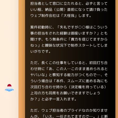
担当者として窓口に立たれると、必ずと言って
いい程、納品（公開）直前になって請け負った
ウェブ制作会社は「大怪我」します。
案件初動時に、「失礼ですが○○様はこういう
事の担当をされた経験は御座いますか？」とも
聞けず、もう無条件に「貴方を信じてますから
ねっ」と曖昧な状況下で制作スタートしてしま
いがちです。
ただ、長くこの仕事をしていると、初回打ち合
わせ時に「あ、この人…このまま進められると
ヤバいな」と察知する能力がつくもので…、そ
ういう場合は「本件、スムーズに進める為にも
次回打ち合わせ時から（決定権を持っている）
上司の方も同席をお願いできますでしょう
か？」と必ず一言入れます。
ただ、ウェブ担当者のプライドなのか知りませ
んが、「いえ、一任されてますので…。」と断