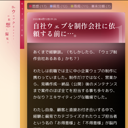
思想
(17)
偏見
(12)
愚痴
(11)
未分類
(7)
2022年4月12日 09:26
自社ウェブを制作会社に依
頼する前に…。
あくまで経験談。（もしかしたら、「ウェブ制
作会社あるある」かも？）
わたしは前職では主に中小企業ウェブの制作に
携わっていました。制作だけではなく、営業か
ら、見積作成…納品（公開）後のメンテナンス
まで案件のほぼ全てを担当する事も多々あり、
かなり？エキサイティングな職場でした。
わたし自身、顧客と直接お付き合いする中で、
経験と偏見でカテゴライズされたウェブ担当者
という名の「お得意様」と「不得意様」が脳内